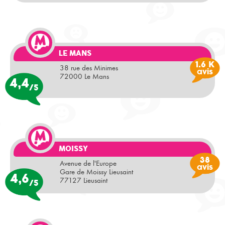
LE MANS
1.6 K
38 rue des Minimes
avis
72000 Le Mans
4,4
/5
MOISSY
38
Avenue de l'Europe
avis
Gare de Moissy Lieusaint
4,6
77127 Lieusaint
/5