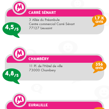
CARRÉ SÉNART
1.7 K
3 Allée du Préambule
avis
Centre commercial Carré Sénart
4,5
77127 Lieusaint
/5
CHAMBÉRY
356
11 Pl. de l'Hôtel de ville
avis
73000 Chambery
4,8
/5
EURALILLE