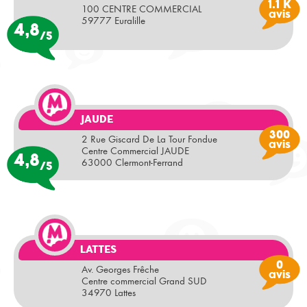
1.1 K
100 CENTRE COMMERCIAL
avis
59777 Euralille
4,8
/5
JAUDE
300
2 Rue Giscard De La Tour Fondue
avis
Centre Commercial JAUDE
4,8
63000 Clermont-Ferrand
/5
LATTES
0
Av. Georges Frêche
avis
Centre commercial Grand SUD
34970 Lattes