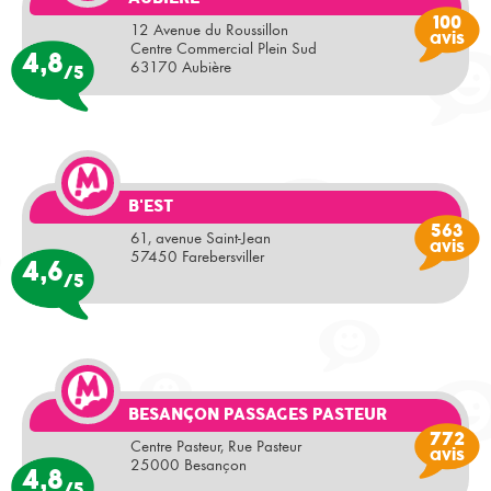
100
12 Avenue du Roussillon
avis
Centre Commercial Plein Sud
4,8
63170 Aubière
/5
B'EST
563
61, avenue Saint-Jean
avis
57450 Farebersviller
4,6
/5
BESANÇON PASSAGES PASTEUR
772
Centre Pasteur, Rue Pasteur
avis
25000 Besançon
4,8
/5