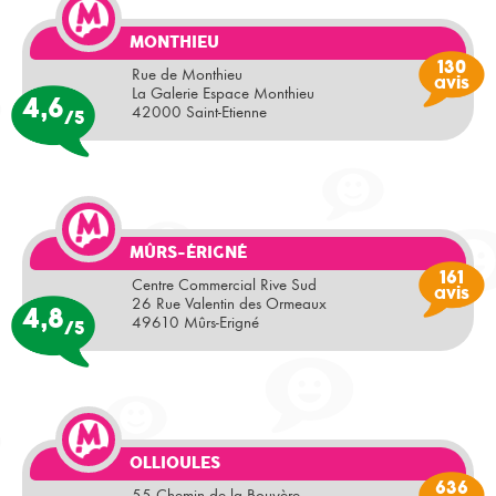
MONTHIEU
130
Rue de Monthieu
avis
La Galerie Espace Monthieu
4,6
42000 Saint-Etienne
/5
MÛRS-ÉRIGNÉ
161
Centre Commercial Rive Sud
avis
26 Rue Valentin des Ormeaux
4,8
49610 Mûrs-Erigné
/5
OLLIOULES
636
55 Chemin de la Bouyère