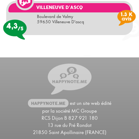
VILLENEUVE D'ASCQ
1.3 K
Boulevard de Valmy
avis
59650 Villeneuve D'ascq
4,3
/5
est un site web édité
HAPPYNOTE.ME
par la société MC Groupe
RCS Dijon B 827 921 180
13 rue du Pré Rondot
21850 Saint Apollinaire (FRANCE)