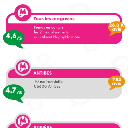
Tous les magasins
28.3 K
Prends en compte
avis
les 21 établissements
4,6
qui utilisent
HappyNote.Me
/5
ANTIBES
783
10 rue Fontvieille
avis
06600 Antibes
4,7
/5
AUBIÈRE