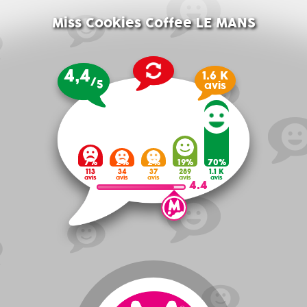
Miss Cookies Coffee LE MANS
4,4
1.6 K
/
5
avis
7%
2%
2%
19%
70%
113
34
37
289
1.1 K
avis
avis
avis
avis
avis
4.4