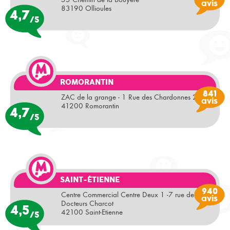
avis
83190 Ollioules
4,7
/5
ROMORANTIN
841
ZAC de la grange - 1 Rue des Chardonnes 2
avis
41200 Romorantin
4,7
/5
SAINT-ÉTIENNE
940
Centre Commercial Centre Deux 1 -7 rue des
avis
Docteurs Charcot
4,5
42100 Saint-Etienne
/5