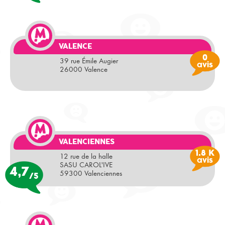
VALENCE
0
39 rue Émile Augier
avis
26000 Valence
VALENCIENNES
1.8 K
12 rue de la halle
avis
SASU CAROL'IVE
4,7
59300 Valenciennes
/5