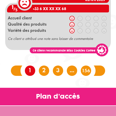
02/09/2025
1
+33 6 XX XX XX 68
/
5
Accueil client
Qualité des produits
Variété des produits
Ce client a attribué une note sans laisser de commentaire
Ce client recommande Miss Cookies Coffee
1
2
3
...
156
Plan d'accès